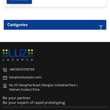
Catégories
+8613635216739
luzopto@luzopto.com
No.22 XiangYue Road, Xiang'an Industrial Park I,
Xiamen,FuJian,China
Be your partner
Be your expert of rapid prototyping