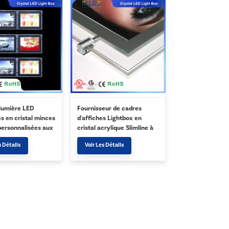
 lumière LED
Fournisseur de cadres
s en cristal minces
d'affiches Lightbox en
personnalisées aux
cristal acrylique Slimline à
is
vendre au Canada aux
s Détails
Voir Les Détails
États-Unis