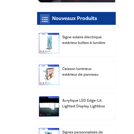
Nouveaux Produits
Signe solaire électrique
extérieur boîtes à lumière
LED
Caisson lumineux
extérieur de panneau
solaire de rue de LED
avec le fabricant de
poteau
Acrylique LED Edge-Lit
Lighted Display Lightbox
Panneaux Publicité Vente
en gros
Signes personnalisés de