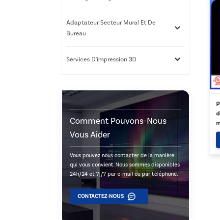
Adaptateur Secteur Mural Et De
Bureau
Services D'impression 3D
P
d
Comment Pouvons-Nous
m
L
Vous Aider
Vous pouvez nous contacter de la manière
qui vous convient. Nous sommes disponibles
24h/24 et 7j/7 par e-mail ou par téléphone.
CONTACTEZ-NOUS