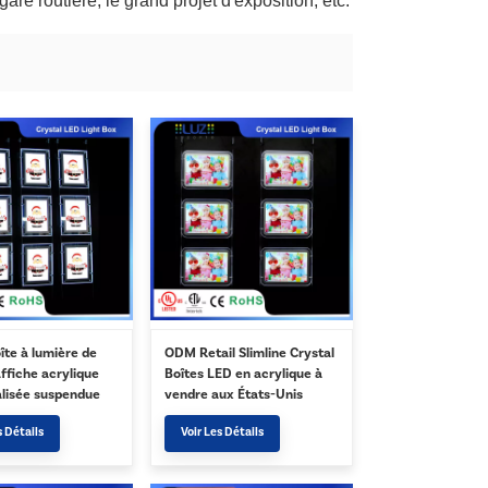
gare routière, le grand projet d'exposition, etc.
îte à lumière de
ODM Retail Slimline Crystal
ffiche acrylique
Boîtes LED en acrylique à
lisée suspendue
vendre aux États-Unis
onnelle à LED
s Détails
Voir Les Détails