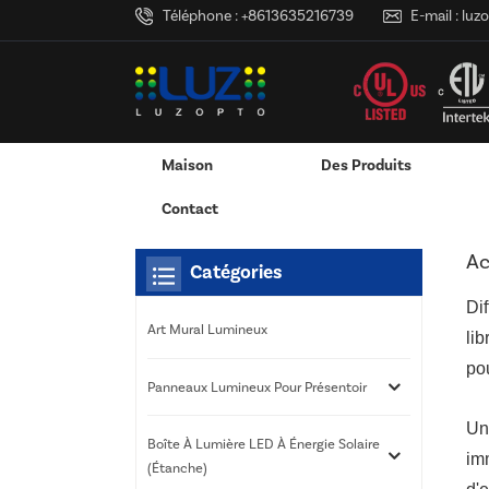
Téléphone :
+8613635216739
E-mail :
luz
Maison
Des Produits
Maison
Tu Es Dans :
Accrochage / Vitrine
/
/
Services D'impression 3D
RVB & RGBW & Gradation
Canaux LED En Aluminium - Bandes 
Contact
Ac
Catégories
Dif
Art Mural Lumineux
li
pou
Panneaux Lumineux Pour Présentoir
Un
Boîte À Lumière LED À Énergie Solaire
imm
(étanche)