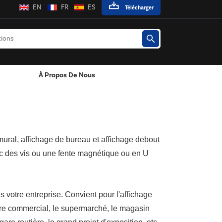
EN
FR
ES
Télécharger
À Propos De Nous
Adaptateur Secteur Mural
Adaptateur Secteur De Bureau
 mural, affichage de bureau et affichage debout
vec des vis ou une fente magnétique ou en U
s votre entreprise.
Convient pour l'affichage
entre commercial, le supermarché, le magasin