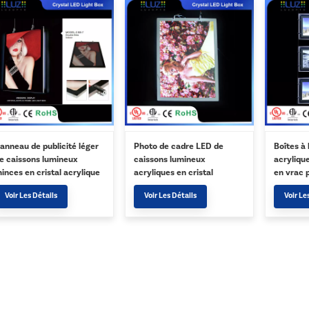
anneau de publicité léger
Photo de cadre LED de
Boîtes à
e caissons lumineux
caissons lumineux
acrylique
inces en cristal acrylique
acryliques en cristal
en vrac 
ED d'OEM
Slimline personnalisés à
États-Un
Voir Les Détails
Voir Les Détails
Voir Le
louer au Canada USA