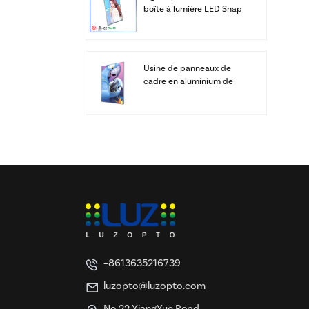
boîte à lumière LED Snap
Frame
Usine de panneaux de
cadre en aluminium de
caissons lumineux LED
SEG à affichage
personnalisé
+8613635216739
luzopto@luzopto.com
No.22 XiangYue Road,