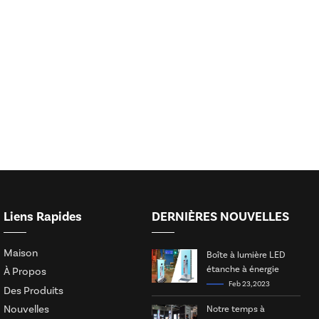
Liens Rapides
DERNIÈRES NOUVELLES
Maison
Boîte à lumière LED
étanche à énergie
À Propos
solaire
Feb 23, 2023
Des Produits
Nouvelles
Notre temps à