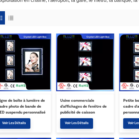
xploitation en chaîne, l'aéroport, la gare, le métro, la banque, la 
igne de boîte à lumière de
Usine commerciale
Petite bo
adre photo de bande de
d'affichages de fenêtre de
cadre d'a
ED suspendu personnalisé
publicité de caisson
personna
n gros
lumineux de LED
professi
Voir Les Détails
Voir Les Détails
Voir Le