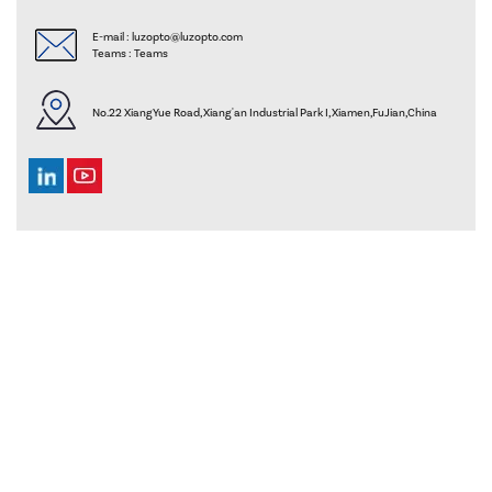
E-mail :
luzopto@luzopto.com
Teams :
Teams
No.22 XiangYue Road, Xiang'an Industrial Park I, Xiamen,FuJian,China