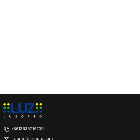
+8613635216739
luzopto@luzopto.com