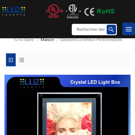
Maison
Caissons Lumineux Personnalisés
Tu Es Dans :
/
/