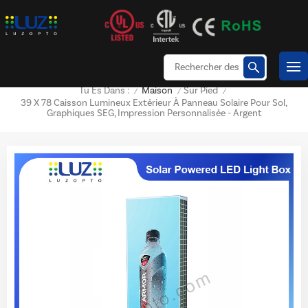
Maison
Sur Pied
Tu Es Dans :
/
/
/
39 X 78 Caisson Lumineux Extérieur À Panneau Solaire Pour Sol,
Graphiques SEG, Impression Personnalisée - Argent