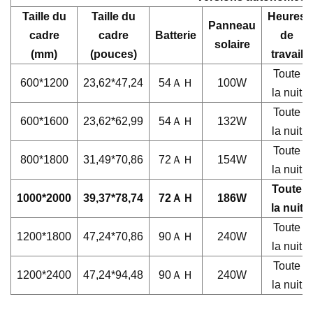
Taille du
Taille du
Heures
Panneau
cadre
cadre
Batterie
de
solaire
(mm)
(pouces)
travail
Toute
600*1200
23,62*47,24
54ＡＨ
100W
la nuit
Toute
600*1600
23,62*62,99
54ＡＨ
132W
la nuit
Toute
800*1800
31,49*70,86
72ＡＨ
154W
la nuit
Toute
1000*2000
39,37*78,74
72ＡＨ
186W
la nuit
Toute
1200*1800
47,24*70,86
90ＡＨ
240W
la nuit
Toute
1200*2400
47,24*94,48
90ＡＨ
240W
la nuit