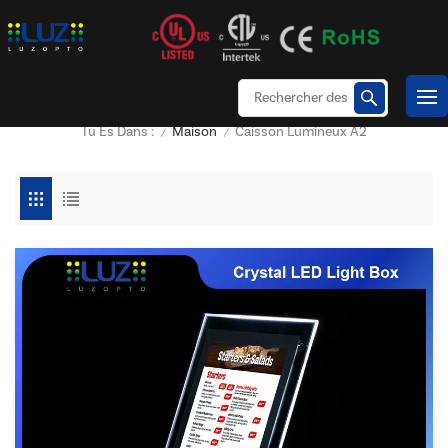
Maison
Caisson Lumineux A2
Tu Es Dans :
/
/