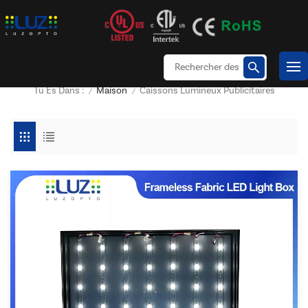
Maison
Caissons Lumineux Publicitaires
Tu Es Dans :
/
/