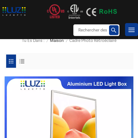
Maison
Cadre Photo Rétroéclairé
Tu Es Dans :
/
/