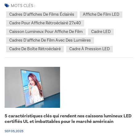
éclairage vibrant. Lorsqu'il s'agit d'afficher des affiches de films de
MOTS CLÉS :
27″ x 40″, vous devez...
Cadres D'affiches De Films Éclairés
Affiche De Film LED
Cadre Pour Affiche Rétroéclairé 27x40
Caisson Lumineux Pour Affiche De Film
Cadre LED
Cadres D'affiche De Film Avec Des Lumières
Cadre De Boîte Rétroéclairé
Cadre À Pression LED
5 caractéristiques clés qui rendent nos caissons lumineux LED
certifiés UL et imbattables pour le marché américain
SEP 05, 2025