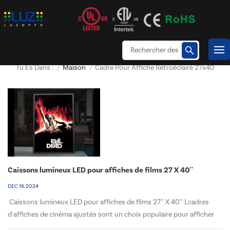
Maison
Cadre Pour Affiche Rétroéclairé 27x40
Tu Es Dans :
/
/
Caissons lumineux LED pour affiches de films 27 X 40''
DEC 16, 2024
Caissons lumineux LED pour affiches de films 27″ X 40″ Lcadres
d'affiches de cinéma ajustés sont un choix populaire pour afficher
des affiches de films en raison de leur design élégant et de leur