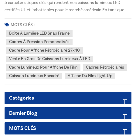
5 caractéristiques clés qui rendent nos caissons lumineux LED
certifiés UL et imbattables pour le marché américain En tant que
fabricant leader de solutions d'affichage LED de haute qualité, nous
comprenons les exigences des marchés américain et canadien.
MOTS CLÉS :
caisson lumineux LED à cadre clipsable Nos...
Boîte À Lumière LED Snap Frame
Cadres À Pression Personnalisés
Cadre Pour Affiche Rétroéclairé 27x40
Vente En Gros De Caissons Lumineux À LED
Cadre Lumineux Pour Affiche De Film
Cadres Rétroéclairés
Caisson Lumineux Encadré
Affiche Du Film Light Up
Catégories
Dernier Blog
MOTS CLÉS