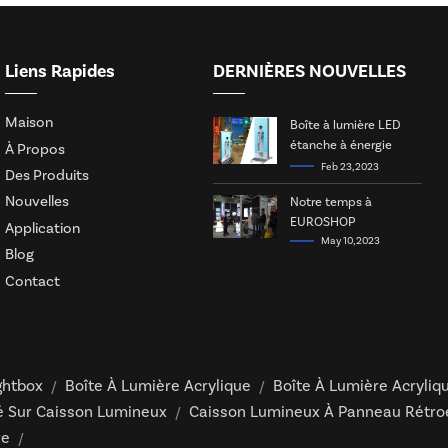
Liens Rapides
DERNIÈRES NOUVELLES
Maison
Boîte à lumière LED
étanche à énergie
À Propos
solaire
Feb 23, 2023
Des Produits
Nouvelles
Notre temps à
EUROSHOP
Application
May 10, 2023
Blog
Contact
ghtbox
Boîte À Lumière Acrylique
Boîte À Lumière Acryliq
/
/
té Sur Caisson Lumineux
Caisson Lumineux À Panneau Rétroé
/
re
/