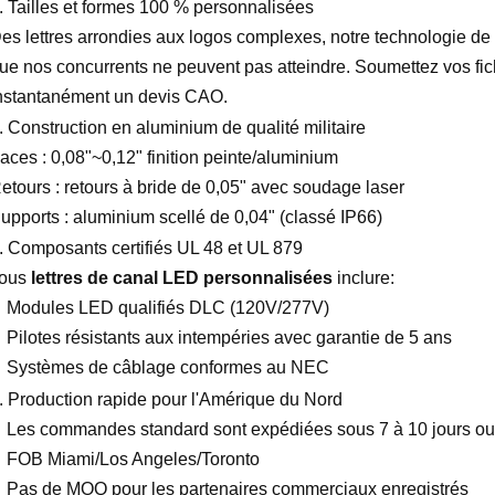
. Tailles et formes 100 % personnalisées
es lettres arrondies aux logos complexes, notre technologie 
ue nos concurrents ne peuvent pas atteindre. Soumettez vos fic
nstantanément un devis CAO.
. Construction en aluminium de qualité militaire
aces : 0,08"~0,12" finition peinte/aluminium
etours : retours à bride de 0,05" avec soudage laser
upports : aluminium scellé de 0,04" (classé IP66)
. Composants certifiés UL 48 et UL 879
ous
lettres de canal LED personnalisées
inclure:
Modules LED qualifiés DLC (120V/277V)
Pilotes résistants aux intempéries avec garantie de 5 ans
Systèmes de câblage conformes au NEC
. Production rapide pour l'Amérique du Nord
Les commandes standard sont expédiées sous 7 à 10 jours ou
FOB Miami/Los Angeles/Toronto
Pas de MOQ pour les partenaires commerciaux enregistrés