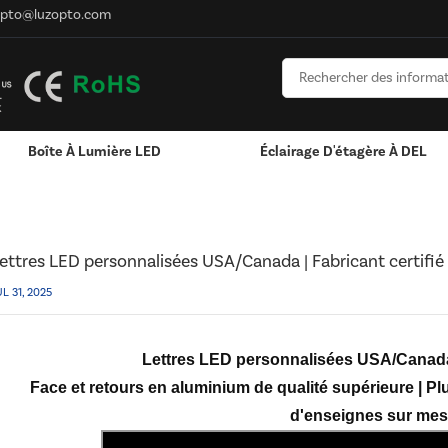
opto@luzopto.com
Boîte À Lumière LED
Éclairage D'étagère À DEL
sonnalisées USA/Canada | Fabricant Certifié UL
Personnalisé Pour Logo
RVB & RGBW & Gradation
Canaux LED En Aluminium - Bandes Lumineus
ettres LED personnalisées USA/Canada | Fabricant certifié
UL 31, 2025
Lettres LED personnalisées USA/Canada |
Face et retours en aluminium de qualité supérieure | Pl
d'enseignes sur mes