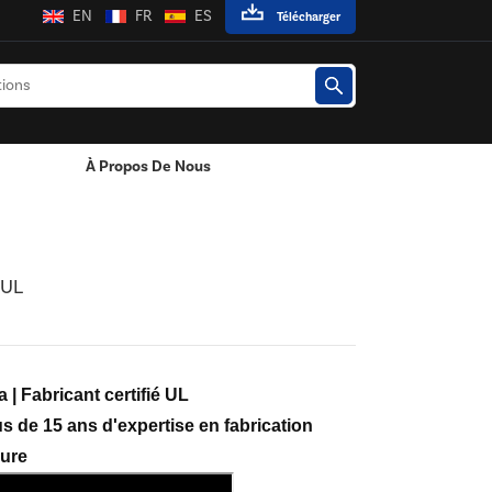
EN
FR
ES
Télécharger
À Propos De Nous
es LED
 UL
 Fabricant certifié UL
us de 15 ans d'expertise en fabrication
ure