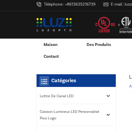
Téléphone :
+8613635216739
E-mail :
luz
Maison
Des Produits
Maison
Nouvelles
Tu Es Dans :
Lettres LED Per
/
/
/
Adaptateur Secteur Mural
Adaptateur Secteur De Bureau
Caisson Lumineux LED 
Services D'impression 3D
Contact
L
Catégories
J
Lettre De Canal LED
Caisson Lumineux LED Personnalisé
Pour Logo