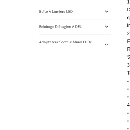
1
D
Boîte À Lumière LED
q
i
Éclairage D'étagère À DEL
2
F
Adaptateur Secteur Mural Et De
Bureau
R
S
Services D'impression 3D
3
T
Nouveaux Produits
4
Caisson lumineux LED
RGB | Présentoir mural
mince | Xiamen Luz Opto