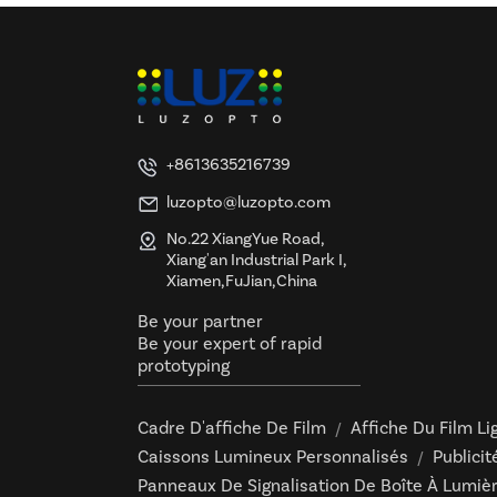
Applique murale carrée
en acrylique rétroéclairée
intelligente - Lumière
chaude du lever du soleil
(Application et
télécommande)
Enseignes lumineuses
personnalisées en
+8613635216739
acrylique LED avec logo |
Caisson lumineux 3D en
luzopto@luzopto.com
relief, certifié UL et ETL
No.22 XiangYue Road,
Xiang'an Industrial Park I,
Xiamen,FuJian,China
Be your partner
Be your expert of rapid
prototyping
Cadre D'affiche De Film
Affiche Du Film Li
/
Caissons Lumineux Personnalisés
Publici
/
Panneaux De Signalisation De Boîte À Lumiè