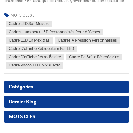
entreprise ? En tant que distributeur, revendeur ou concepteur de
projets dans le secteur de la signalétique et de l'affichage, il est
essentiel de choisir les produits adaptés à vos clients. Deux
MOTS CLÉS :
solutions populaires pour les affich...
Cadre LED Sur Mesure
Cadres Lumineux LED Personnalisés Pour Affiches
Cadre LED En Plexiglas
Cadres À Pression Personnalisés
Cadre D'affiche Rétroéclairé Par LED
Cadre D'affiche Rétro-Éclairé
Cadre De Boîte Rétroéclairé
Cadre Photo LED 24x36 Prix
Catégories
Dernier Blog
MOTS CLÉS