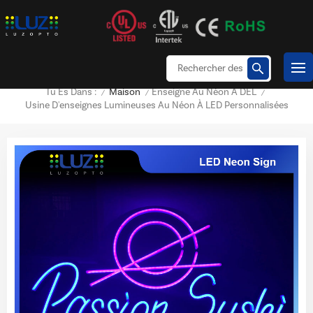
Maison
Enseigne Au Néon À DEL
Tu Es Dans :
/
/
/
Usine D'enseignes Lumineuses Au Néon À LED Personnalisées