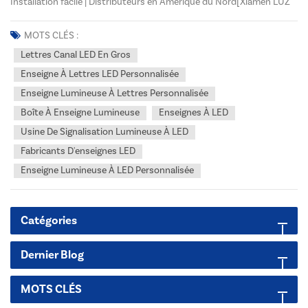
Installation facile | Distributeurs en Amérique du Nord[Xiamen LUZ
OPTO] : Fabricants d'enseignes LED Dédié à votre réussite.Fatigué de
vous approvisionner en solutions d'affichage LED fragmentées et
MOTS CLÉS :
incohérentes pour vos clients exige...
Lettres Canal LED En Gros
Enseigne À Lettres LED Personnalisée
Enseigne Lumineuse À Lettres Personnalisée
Boîte À Enseigne Lumineuse
Enseignes À LED
Usine De Signalisation Lumineuse À LED
Fabricants D'enseignes LED
Enseigne Lumineuse À LED Personnalisée
Catégories
Dernier Blog
MOTS CLÉS