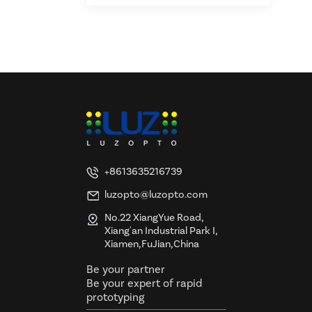
+8613635216739
luzopto@luzopto.com
No.22 XiangYue Road,
Xiang'an Industrial Park I,
Xiamen,FuJian,China
Be your partner
Be your expert of rapid
prototyping