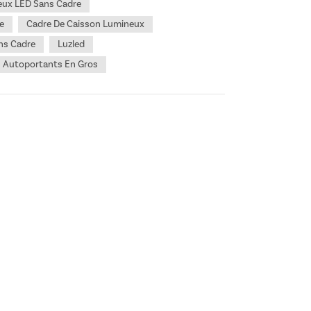
eux LED Sans Cadre
e
Cadre De Caisson Lumineux
ns Cadre
Luzled
s Autoportants En Gros