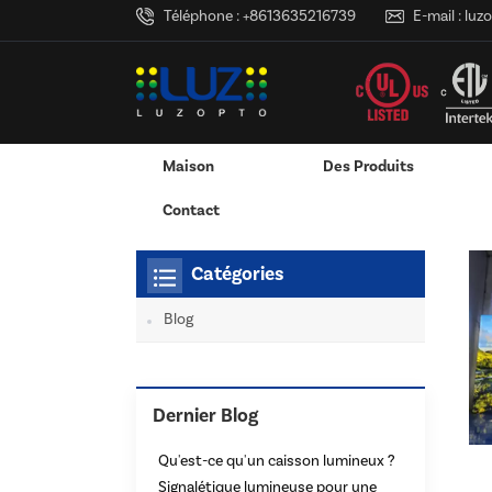
Téléphone :
+8613635216739
E-mail :
luz
Maison
Des Produits
Maison
Tu Es Dans :
Fabricant De Caissons Lum
/
/
Adaptateur Secteur Mural
Adaptateur Secteur De Bureau
Caisson Lumineux LED 
Services D'impression 3D
Contact
Catégories
Blog
Dernier Blog
Qu'est-ce qu'un caisson lumineux ?
Signalétique lumineuse pour une