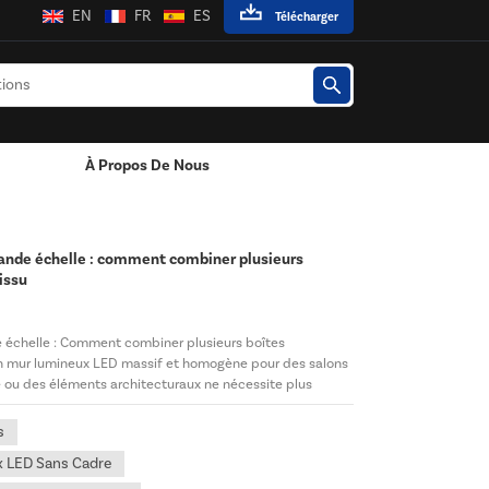
EN
FR
ES
Télécharger
À Propos De Nous
es LED
rande échelle : comment combiner plusieurs
issu
e échelle : Comment combiner plusieurs boîtes
un mur lumineux LED massif et homogène pour des salons
 ou des éléments architecturaux ne nécessite plus
combin...
s
x LED Sans Cadre