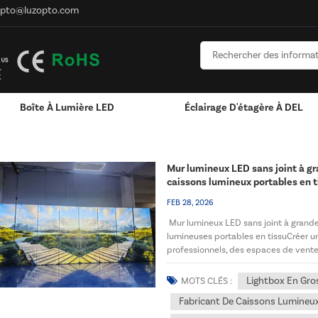
opto@luzopto.com
Boîte À Lumière LED
Éclairage D'étagère À DEL
ineux LED Sans Cadre
Personnalisé Pour Logo
RVB & RGBW & Gradation
Canaux LED En Aluminium - Bandes Lumineus
Mur lumineux LED sans joint à g
caissons lumineux portables en t
FEB 28, 2026
Mur lumineux LED sans joint à grand
lumineuses portables en tissuCréer 
professionnels, des espaces de vente
d'armoires sur mesure onéreuses. En 
Lightbox En Gro
MOTS CLÉS :
Fabricant De Caissons Lumineu