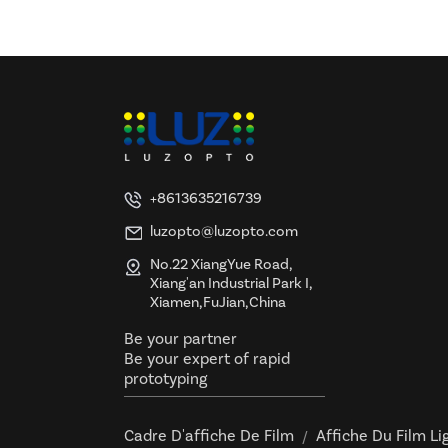
+8613635216739
luzopto@luzopto.com
No.22 XiangYue Road,
Xiang'an Industrial Park I,
Xiamen,FuJian,China
Be your partner
Be your expert of rapid
prototyping
Cadre D'affiche De Film
Affiche Du Film Li
/