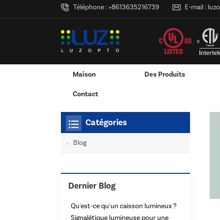
Téléphone :
+8613635216739
E-mail :
luz
Maison
Des Produits
Maison
Tu Es Dans :
Cadres De Boîtes À LED
/
/
Services D'impression 3D
RVB & RGBW & Gradation
Canaux LED En Aluminium - Bandes 
Contact
Catégories
Blog
Dernier Blog
Qu'est-ce qu'un caisson lumineux ?
Signalétique lumineuse pour une