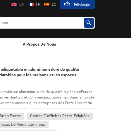
EN
FR
ES
Télécharger
À Propos De Nous
Adaptateur Secteur Mural
Adaptateur Secteur De Bureau
ncliquetable en aluminium doré de qualité
 durables pour les maisons et les espaces
quetable en aluminium doré de qualité supérieureÉcrans
aces résidentiels et commerciaux modernes Dans le monde
eure et commerciale, les entreprises des États-Unis et du
 Snap Frame
Cadres D'affiches Rétro-Éclairées
neaux De Menu Lumineux