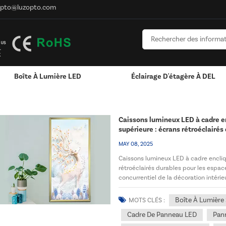
opto@luzopto.com
Boîte À Lumière LED
Éclairage D'étagère À DEL
Lumineuses LED
Caissons lumineux LED à cadre e
supérieure : écrans rétroéclairés
commerciaux modernes
MAY 08, 2025
Caissons lumineux LED à cadre encli
rétroéclairés durables pour les esp
concurrentiel de la décoration intéri
Canada se tournent vers...
Boîte À Lumière
MOTS CLÉS :
Cadre De Panneau LED
Pan