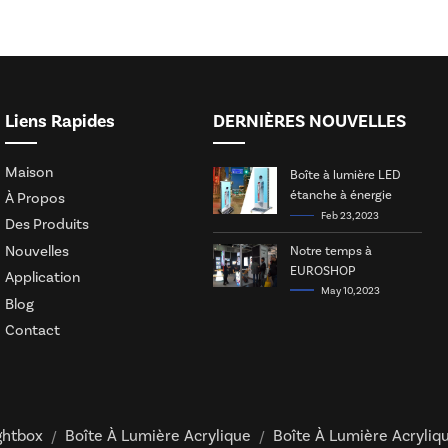
Liens Rapides
DERNIÈRES NOUVELLES
Maison
Boîte à lumière LED
étanche à énergie
À Propos
solaire
Feb 23, 2023
Des Produits
Nouvelles
Notre temps à
EUROSHOP
Application
May 10, 2023
Blog
Contact
ghtbox
Boîte À Lumière Acrylique
Boîte À Lumière Acryliq
/
/