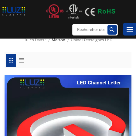
Maison
Usine D'enseignes LED
Tu Es Dans :
/
/