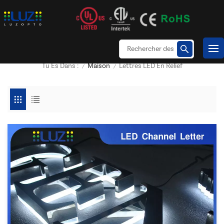
Maison
Lettres LED En Relief
Tu Es Dans :
/
/