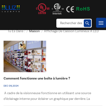
Maison
Affichage De Caisson Lumineux À LED
Tu Es Dans :
/
/
Comment fonctionne une boîte à lumière ?
DEC 09, 2024
A cadre de la visionneuse fonctionne en utilisant une source
d’éclairage interne pour éclairer un graphique par derrière. La
structure de base d'un cadre d'affiche lumineux se compose d'un