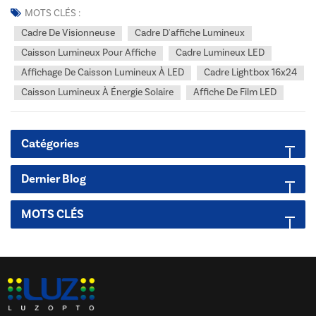
cadre extérieur et d'un panneau translucide qui contient le
MOTS CLÉS :
graphique. Il existe deux types courants d...
Cadre De Visionneuse
Cadre D'affiche Lumineux
Caisson Lumineux Pour Affiche
Cadre Lumineux LED
Affichage De Caisson Lumineux À LED
Cadre Lightbox 16x24
Caisson Lumineux À Énergie Solaire
Affiche De Film LED
Catégories
Dernier Blog
MOTS CLÉS