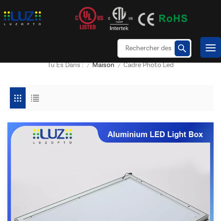
Maison
Cadre Photo Led
Tu Es Dans :
/
/