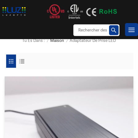
Maison
Adaptateur De Prise LED
Tu Es Dans :
/
/