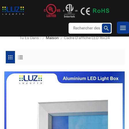
Maison
Cadre D'affiche LED 16x24
Tu Es Dans :
/
/