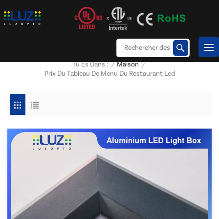
Maison
Tu Es Dans :
/
/
Prix Du Tableau De Menu Du Restaurant Led