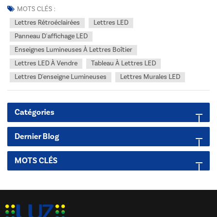
architecturaux aux États-Unis et au Canada. En tant que fabricant
MOTS CLÉS :
certifié UL/cUL avec près de 20 ans d...
Lettres Rétroéclairées
Lettres LED
Panneau D'affichage LED
Enseignes Lumineuses À Lettres Boîtier
Lettres LED À Vendre
Tableau À Lettres LED
Lettres D'enseigne Lumineuses
Lettres Murales LED
Catégories
Dernier Blog
MOTS CLÉS