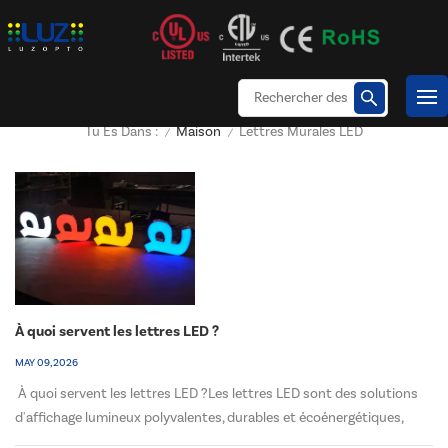
Maison
Lettres Murales LED
Tu Es Dans :
/
/
À quoi servent les lettres LED ?
MAY 09, 2026
À quoi servent les lettres LED ?Les lettres LED sont des solutions
d'affichage lumineux polyvalentes, durables et écoénergétiques,
largement utilisées dans les espaces commerciaux, industriels et