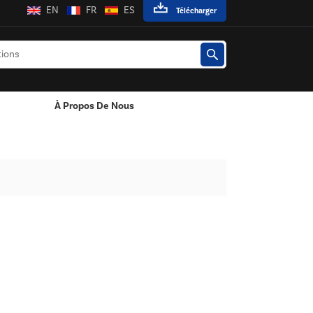
EN
FR
ES
Télécharger
À Propos De Nous
es LED