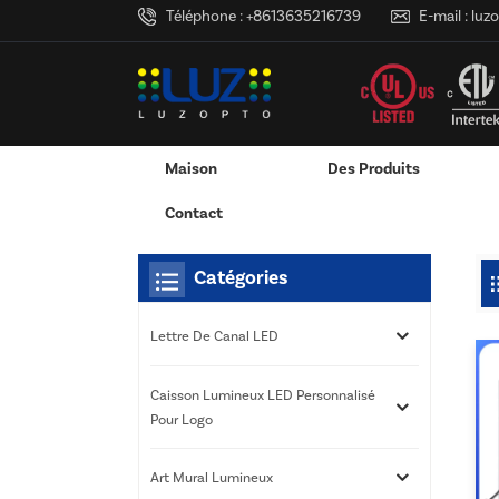
Téléphone :
+8613635216739
E-mail :
luz
Maison
Des Produits
Maison
Tu Es Dans :
Affichages De Boîte À Lumi
/
/
Adaptateur Secteur Mural
Adaptateur Secteur De Bureau
Caisson Lumineux LED 
Services D'impression 3D
Contact
Catégories
Lettre De Canal LED
Caisson Lumineux LED Personnalisé
Pour Logo
Art Mural Lumineux