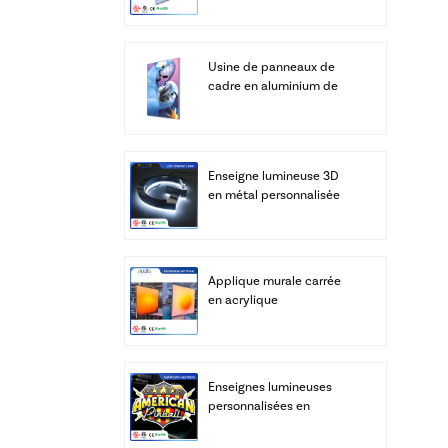
Usine de panneaux de
cadre en aluminium de
caissons lumineux LED
SEG à affichage
personnalisé
Enseigne lumineuse 3D
en métal personnalisée
avec logo, lettres LED
intégrées, alphabet
d'entreprise, éclairage de
bar, transformateur IP67
Applique murale carrée
en acrylique
rétroéclairée intelligente
- Lumière chaude du
lever du soleil
(Application et
Enseignes lumineuses
télécommande)
personnalisées en
acrylique LED avec logo |
Caisson lumineux 3D en