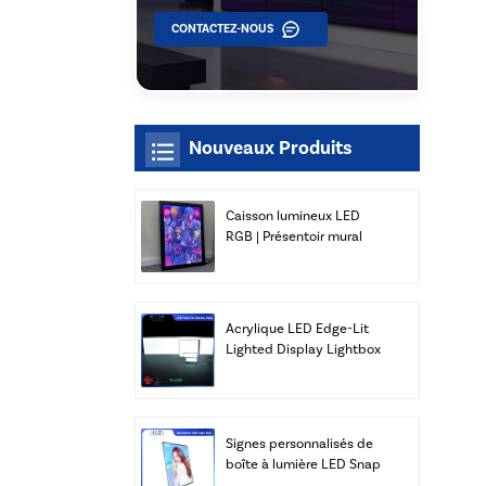
CONTACTEZ-NOUS
Nouveaux Produits
Caisson lumineux LED
RGB | Présentoir mural
mince | Xiamen Luz Opto
Acrylique LED Edge-Lit
Lighted Display Lightbox
Panneaux Publicité Vente
en gros
Signes personnalisés de
boîte à lumière LED Snap
Frame