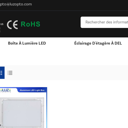
opto@luzopto.com
Boîte À Lumière LED
Éclairage D'étagère À DEL
ère
Personnalisé Pour Logo
RVB & RGBW & Gradation
Canaux LED En Aluminium - Bandes Lumineus