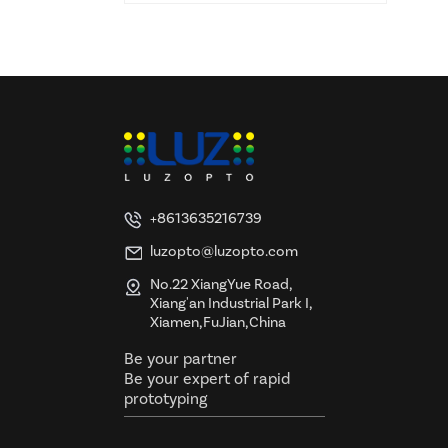
relief, certifié UL et ETL
+8613635216739
luzopto@luzopto.com
No.22 XiangYue Road,
Xiang'an Industrial Park I,
Xiamen,FuJian,China
Be your partner
Be your expert of rapid
prototyping