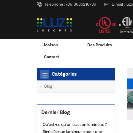
Téléphone :
+8613635216739
E-mail :
luz
Maison
Des Produits
Maison
Tu Es Dans :
Publicité Lightbox
/
/
Adaptateur Secteur Mural
Adaptateur Secteur De Bureau
Caisson Lumineux LED 
Services D'impression 3D
Contact
Catégories
Blog
Dernier Blog
Qu'est-ce qu'un caisson lumineux ?
Signalétique lumineuse pour une