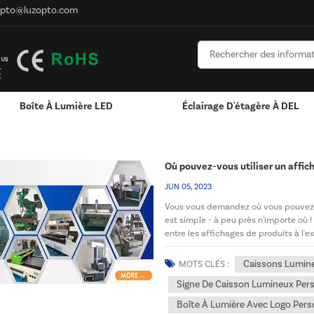
opto@luzopto.com
Boîte À Lumière LED
Éclairage D'étagère À DEL
Personnalisé Pour Logo
RVB & RGBW & Gradation
Canaux LED En Aluminium - Bandes Lumineus
Où pouvez-vous utiliser un affic
JUN 05, 2023
Vous vous demandez où vous pouvez ut
est simple - à peu près n'importe où 
entre les affichages de produits à l'ext
promotions. De...
Caissons Lumine
MOTS CLÉS :
Signe De Caisson Lumineux Pers
Boîte À Lumière Avec Logo Pers