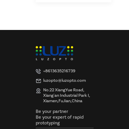
+8613635216739
luzopto@luzopto.com
No.22 XiangYue Road,
Xiang'an Industrial Park I,
Xiamen,FuJian,China
Be your partner
Be your expert of rapid
prototyping