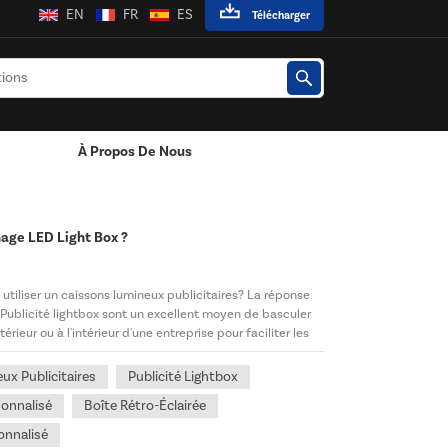
EN
FR
ES
Télécharger
À Propos De Nous
es LED
hage LED Light Box ?
iliser un caissons lumineux publicitaires? La réponse
! Publicité lightbox sont un excellent moyen de basculer
érieur ou à l'intérieur d'une entreprise pour faciliter les
ux Publicitaires
Publicité Lightbox
onnalisé
Boîte Rétro-Éclairée
onnalisé