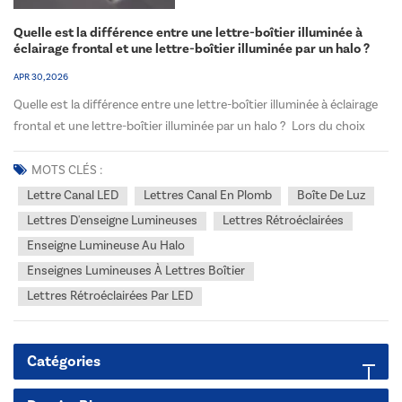
Quelle est la différence entre une lettre-boîtier illuminée à
éclairage frontal et une lettre-boîtier illuminée par un halo ?
APR 30, 2026
Quelle est la différence entre une lettre-boîtier illuminée à éclairage
frontal et une lettre-boîtier illuminée par un halo ? Lors du choix
d'enseignes pour les façades de magasins, les bâtiments
commerciaux ou les projets de marque aux États-Unis et au Canada,
MOTS CLÉS :
de nombreux distributeurs, ingénieurs...
Lettre Canal LED
Lettres Canal En Plomb
Boîte De Luz
Lettres D'enseigne Lumineuses
Lettres Rétroéclairées
Enseigne Lumineuse Au Halo
Enseignes Lumineuses À Lettres Boîtier
Lettres Rétroéclairées Par LED
Catégories