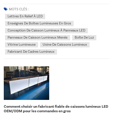
la planification de l'installation d'une enseigne commerciale, en
particulier pour lettres en relief à LEDL'une des décisions les plus
MOTS CLÉS :
cruciales, et pourtant souven...
Lettres En Relief À LED
Enseignes De Boîtes Lumineuses En Gros
Conception De Caisson Lumineux À Panneaux LED
Panneaux De Caisson Lumineux Menés
Boîte De Luz
Vitrine Lumineuse
Usine De Caissons Lumineux
Fabricant De Cadres Lumineux
Comment choisir un fabricant fiable de caissons lumineux LED
OEM/ODM pour les commandes en gros