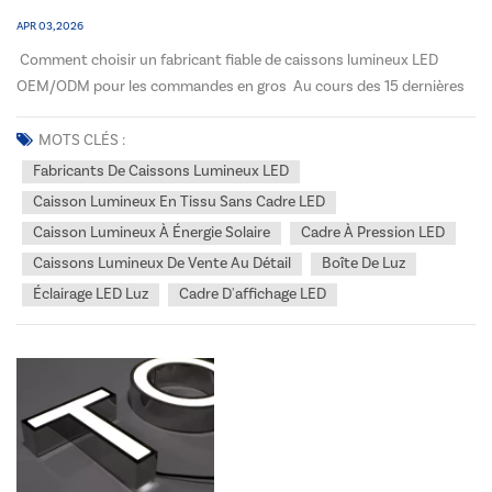
APR 03, 2026
Comment choisir un fabricant fiable de caissons lumineux LED
OEM/ODM pour les commandes en gros Au cours des 15 dernières
années passées à travailler aux côtés de distributeurs et
d'entrepreneurs en signalétique nord-américains, j'ai constaté
MOTS CLÉS :
qu'une erreur se répétait sans cesse : choisir un fabri...
Fabricants De Caissons Lumineux LED
Caisson Lumineux En Tissu Sans Cadre LED
Caisson Lumineux À Énergie Solaire
Cadre À Pression LED
Caissons Lumineux De Vente Au Détail
Boîte De Luz
Éclairage LED Luz
Cadre D'affichage LED