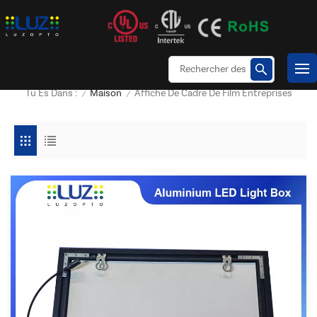
Maison
Affiche De Cadre De Film Entreprises
Tu Es Dans :
/
/