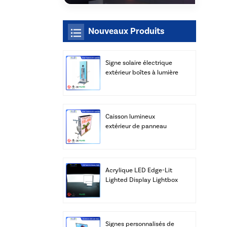
Nouveaux Produits
Signe solaire électrique
extérieur boîtes à lumière
LED
Caisson lumineux
extérieur de panneau
solaire de rue de LED
avec le fabricant de
poteau
Acrylique LED Edge-Lit
Lighted Display Lightbox
Panneaux Publicité Vente
en gros
Signes personnalisés de