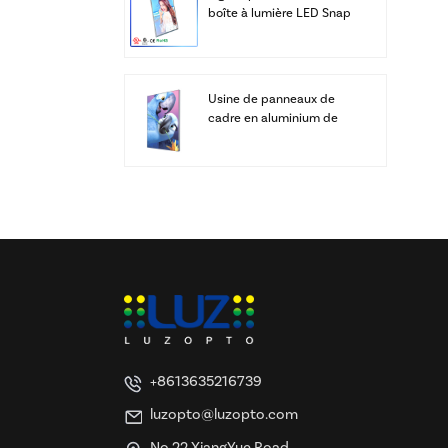
boîte à lumière LED Snap
Frame
Usine de panneaux de
cadre en aluminium de
caissons lumineux LED
SEG à affichage
personnalisé
+8613635216739
luzopto@luzopto.com
No.22 XiangYue Road,