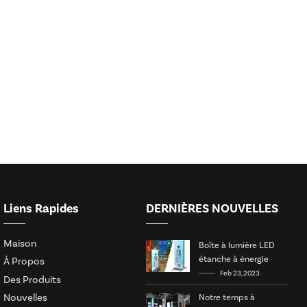
Liens Rapides
DERNIÈRES NOUVELLES
Maison
Boîte à lumière LED
étanche à énergie
À Propos
solaire
Feb 23, 2023
Des Produits
Nouvelles
Notre temps à