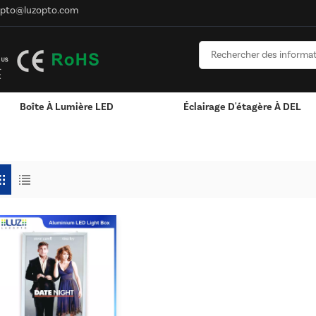
opto@luzopto.com
Boîte À Lumière LED
Éclairage D'étagère À DEL
Lumineuses LED