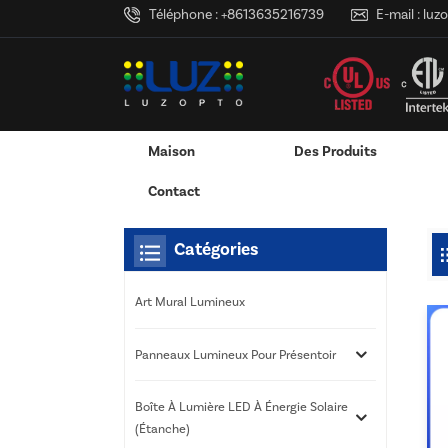
Téléphone :
+8613635216739
E-mail :
luz
Maison
Des Produits
Maison
Tu Es Dans :
Boîtes À Lumière LED OEM
/
/
Services D'impression 3D
RVB & RGBW & Gradation
Canaux LED En Aluminium - Bandes 
Contact
Catégories
Art Mural Lumineux
Panneaux Lumineux Pour Présentoir
Boîte À Lumière LED À Énergie Solaire
(étanche)