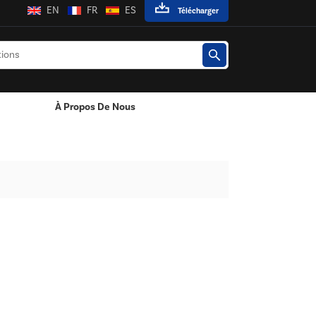
EN
FR
ES
Télécharger
À Propos De Nous
Adaptateur Secteur Mural
Adaptateur Secteur De Bureau