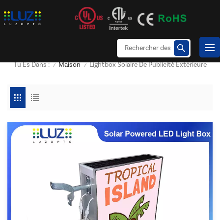
Maison
Lightbox Solaire De Publicité Extérieure
Tu Es Dans :
/
/