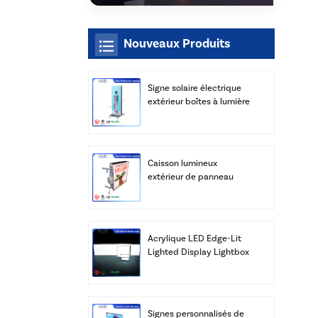
Nouveaux Produits
Signe solaire électrique
extérieur boîtes à lumière
LED
Caisson lumineux
extérieur de panneau
solaire de rue de LED
avec le fabricant de
poteau
Acrylique LED Edge-Lit
Lighted Display Lightbox
Panneaux Publicité Vente
en gros
Signes personnalisés de