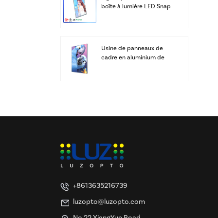
boîte à lumière LED Snap
Frame
Usine de panneaux de
cadre en aluminium de
caissons lumineux LED
SEG à affichage
personnalisé
+8613635216739
luzopto@luzopto.com
No.22 XiangYue Road,