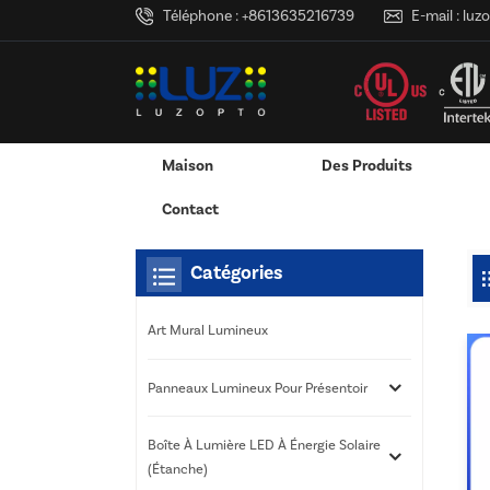
Téléphone :
+8613635216739
E-mail :
luz
Maison
Des Produits
Maison
Tu Es Dans :
Caisson Lumineux De Pannea
/
/
Services D'impression 3D
RVB & RGBW & Gradation
Canaux LED En Aluminium - Bandes 
Contact
Catégories
Art Mural Lumineux
Panneaux Lumineux Pour Présentoir
Boîte À Lumière LED À Énergie Solaire
(étanche)