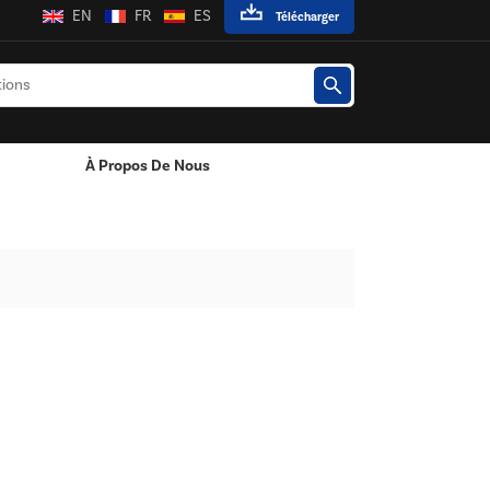
EN
FR
ES
Télécharger
À Propos De Nous
Adaptateur Secteur Mural
Adaptateur Secteur De Bureau