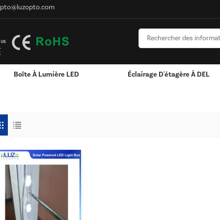
opto@luzopto.com
Boîte À Lumière LED
Éclairage D'étagère À DEL
u Solaire De Publicité Extérieure
Lumineuses LED