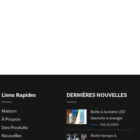
Liens Rapides
DERNIÈRES NOUVELLES
Maison
Boîte à lumière LED
étanche à énergie
À Propos
solaire
Feb 23, 2023
Des Produits
Nouvelles
Notre temps à