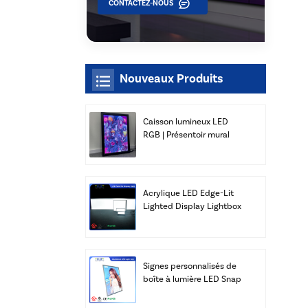
CONTACTEZ-NOUS
Nouveaux Produits
Caisson lumineux LED
RGB | Présentoir mural
mince | Xiamen Luz Opto
Acrylique LED Edge-Lit
Lighted Display Lightbox
Panneaux Publicité Vente
en gros
Signes personnalisés de
boîte à lumière LED Snap
Frame