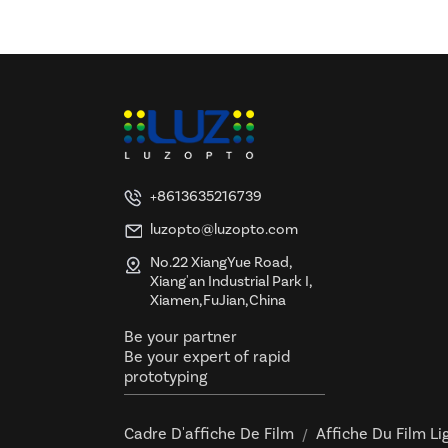
+8613635216739
luzopto@luzopto.com
No.22 XiangYue Road,
Xiang'an Industrial Park I,
Xiamen,FuJian,China
Be your partner
Be your expert of rapid
prototyping
Cadre D'affiche De Film
Affiche Du Film Li
/