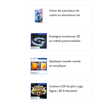
Usine de panneaux de
cadre en aluminium de
caissons lumineux LED
SEG à affichage
personnalisé
Enseigne lumineuse 3D
en métal personnalisée
avec logo, lettres LED
intégrées, alphabet
d'entreprise, éclairage de
bar, transformateur IP67
Applique murale carrée
en acrylique
rétroéclairée intelligente
- Lumière chaude du
lever du soleil
(Application et
Custom LED Acrylic Logo
télécommande)
Signs | 3D Embossed
Illuminated Light Box
with UL & ETL Listed