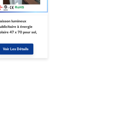
aisson lumineux
ublicitaire à énergie
olaire 47 x 70 pour sol,
raphiques SEG, impression
ersonnalisée - Argent
Voir Les Détails