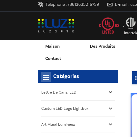
Téléphone :
+8613635216739
E-mail :
luz
Maison
Des Produits
Maison
Tu Es Dans :
Boîte À Lumière De Panneau
/
/
Adaptateur Secteur Mural
Adaptateur Secteur De Bureau
Custom LED Logo Lightbox
Services D'impression 3D
Contact
Catégories
Lettre De Canal LED
Custom LED Logo Lightbox
Art Mural Lumineux