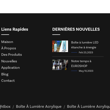
Liens Rapides
DERNIÈRES NOUVELLES
Maison
Boîte à lumière LED
étanche à énergie
À Propos
solaire
Feb 23, 2023
Des Produits
Nouvelles
Notre temps à
EUROSHOP
Application
May 10, 2023
Blog
Contact
ghtbox
Boîte À Lumière Acrylique
Boîte À Lumière Acryliq
/
/