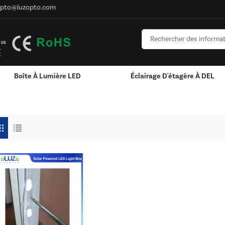
opto@luzopto.com
Boîte À Lumière LED
Éclairage D'étagère À DEL
x Solaires Extérieurs
RVB & RGBW & Gradation
Canaux LED En Aluminium - Bandes Lumineus