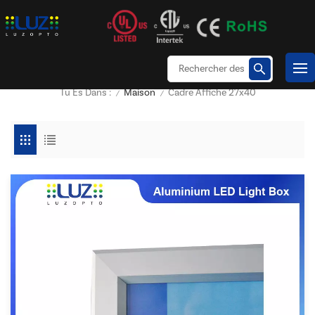
Maison
Cadre Affiche 27x40
Tu Es Dans :
/
/