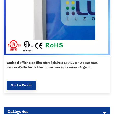
Cadre d'affiche de film rétroéclairé à LED 27 x 40 pour mur,
cadres d'affiche de film, ouverture à pression - Argent
Voir Les Détails
Catégories