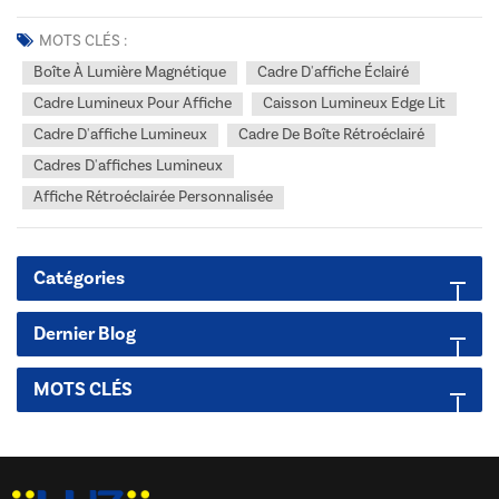
actuel du commerce de détail, afficher simplement son message ne
suffit plus. Il faut de l'éclairage, de la clarté et une présence
MOTS CLÉS :
indéniable. Les caissons lumineux LED...
Boîte À Lumière Magnétique
Cadre D'affiche Éclairé
Cadre Lumineux Pour Affiche
Caisson Lumineux Edge Lit
Cadre D'affiche Lumineux
Cadre De Boîte Rétroéclairé
Cadres D'affiches Lumineux
Affiche Rétroéclairée Personnalisée
Catégories
Dernier Blog
MOTS CLÉS