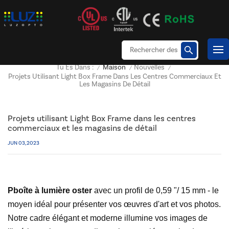
Maison
Nouvelles
Tu Es Dans :
/
/
/
Projets Utilisant Light Box Frame Dans Les Centres Commerciaux Et
Les Magasins De Détail
Projets utilisant Light Box Frame dans les centres
commerciaux et les magasins de détail
JUN 03, 2023
P
boîte à lumière oster
avec un profil de 0,59 "/ 15 mm - le
moyen idéal pour présenter vos œuvres d'art et vos photos.
Notre cadre élégant et moderne illumine vos images de