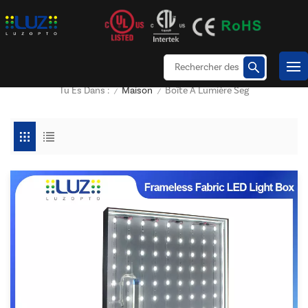
Maison
Boîte À Lumière Seg
Tu Es Dans :
/
/