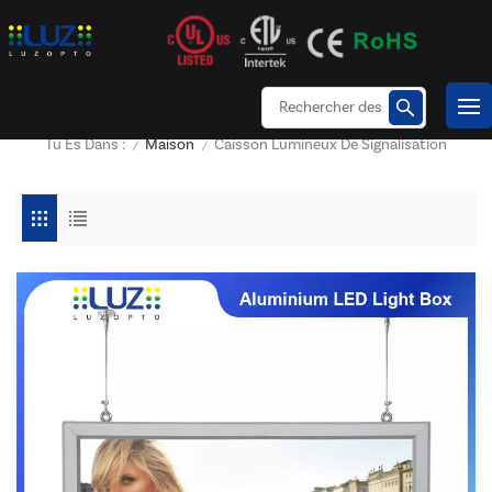
Maison
Caisson Lumineux De Signalisation
Tu Es Dans :
/
/