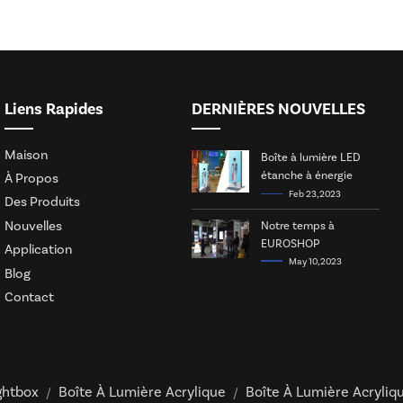
Liens Rapides
DERNIÈRES NOUVELLES
Maison
Boîte à lumière LED
étanche à énergie
À Propos
solaire
Feb 23, 2023
Des Produits
Nouvelles
Notre temps à
EUROSHOP
Application
May 10, 2023
Blog
Contact
ghtbox
Boîte À Lumière Acrylique
Boîte À Lumière Acryliq
/
/