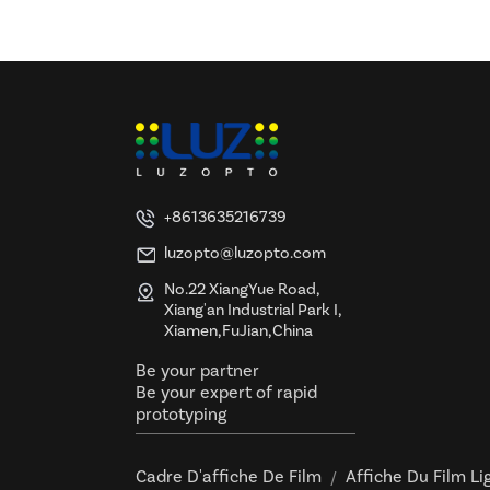
+8613635216739
luzopto@luzopto.com
No.22 XiangYue Road,
Xiang'an Industrial Park I,
Xiamen,FuJian,China
Be your partner
Be your expert of rapid
prototyping
Cadre D'affiche De Film
Affiche Du Film Li
/