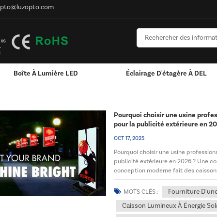
opto@luzopto.com
Boîte À Lumière LED
Éclairage D'étagère À DEL
aissons D'éclairage Public Solaires
Lumineuses LED
Pourquoi choisir une usine profes
pour la publicité extérieure en 2
OCT 17, 2025
Pourquoi choisir une usine professionn
publicité extérieure en 2026 ? Une co
conception moderne fait des caissons 
solutions de publicité ex...
Fourniture D'une
MOTS CLÉS :
Caisson Lumineux À Énergie Sol