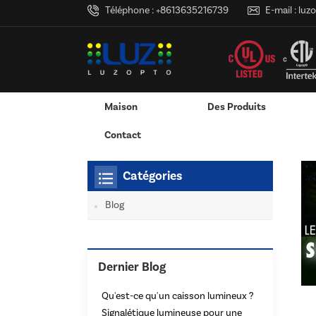
Téléphone :
+8613635216739
E-mail :
luz
Maison
Des Produits
Maison
Tu Es Dans :
Fourniture D'une Usine De C
/
/
Services D'impression 3D
RVB & RGBW & Gradation
Canaux LED En Aluminium - Bandes 
Contact
Catégories
Blog
Dernier Blog
Qu'est-ce qu'un caisson lumineux ?
Signalétique lumineuse pour une