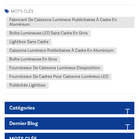
expositions.Dans l'environnement visuel concurrentiel d'aujourd'hui,
la qualité de votre signalétique de marque fait toute la différence.
MOTS CLÉS :
Pour les détaillants, les exposants de...
Fabricant De Caissons Lumineux Publicitaires À Cadre En
Aluminium
Boîte Lumineuse LED Sans Cadre En Gros
Lightbox Sans Cadre
Caissons Lumineux Publicitaires À Cadre En Aluminium
Boîte Lumineuse En Gros
Fournisseur De Caissons Lumineux D'exposition
Fournisseur De Cadres Pour Caissons Lumineux LED
Publicités Lightbox
Catégories
Dernier Blog
MOTS CLÉS