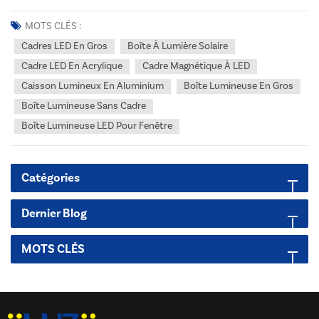
commerce de détail, la publicité ou la signalétique, vous avez
probablement déjà entendu parler de caisson lumineux. Mais qu'est-
MOTS CLÉS :
ce qu'un caisson lumineux exactement, et pour...
Cadres LED En Gros
Boîte À Lumière Solaire
Cadre LED En Acrylique
Cadre Magnétique À LED
Caisson Lumineux En Aluminium
Boîte Lumineuse En Gros
Boîte Lumineuse Sans Cadre
Boîte Lumineuse LED Pour Fenêtre
Catégories
Dernier Blog
MOTS CLÉS