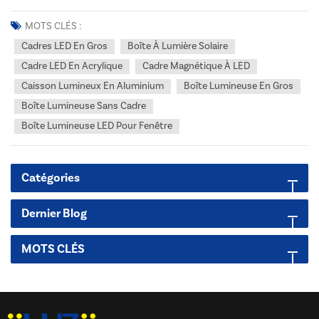
commerce de détail, la publicité ou la signalétique, vous avez
probablement déjà entendu parler de caisson lumineux. Mais qu'est-
MOTS CLÉS :
ce qu'un caisson lumineux exactement, et pour...
Cadres LED En Gros
Boîte À Lumière Solaire
Cadre LED En Acrylique
Cadre Magnétique À LED
Caisson Lumineux En Aluminium
Boîte Lumineuse En Gros
Boîte Lumineuse Sans Cadre
Boîte Lumineuse LED Pour Fenêtre
Catégories
Dernier Blog
MOTS CLÉS