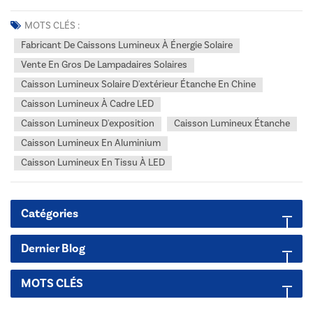
de bannière solaire est une solution publicitaire portable et
autonome, entièrement alimentée par l'énergie solaire. Il est doté
MOTS CLÉS :
d'une large base de panneau solaire c...
Fabricant De Caissons Lumineux À Énergie Solaire
Vente En Gros De Lampadaires Solaires
Caisson Lumineux Solaire D'extérieur Étanche En Chine
Caisson Lumineux À Cadre LED
Caisson Lumineux D'exposition
Caisson Lumineux Étanche
Caisson Lumineux En Aluminium
Caisson Lumineux En Tissu À LED
Catégories
Dernier Blog
MOTS CLÉS