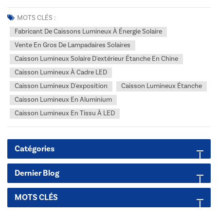
de bannière solaire est une solution publicitaire portable et
autonome, entièrement alimentée par l'énergie solaire. Il est doté
MOTS CLÉS :
d'une large base de panneau solaire c...
Fabricant De Caissons Lumineux À Énergie Solaire
Vente En Gros De Lampadaires Solaires
Caisson Lumineux Solaire D'extérieur Étanche En Chine
Caisson Lumineux À Cadre LED
Caisson Lumineux D'exposition
Caisson Lumineux Étanche
Caisson Lumineux En Aluminium
Caisson Lumineux En Tissu À LED
Catégories
Dernier Blog
MOTS CLÉS