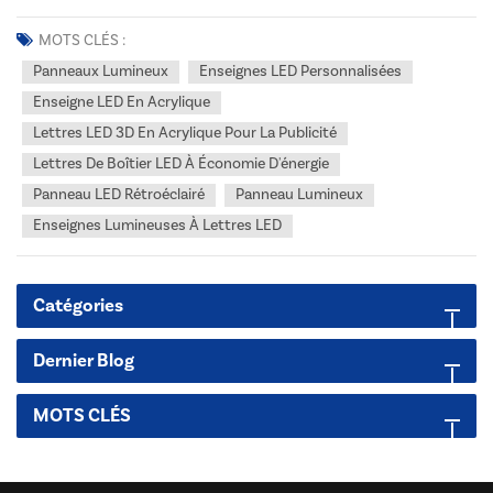
Pour les projets commerciaux aux États-Unis et au Canada, les
distributeurs, les revendeurs et les entrepreneurs commerciaux ont
MOTS CLÉS :
souvent du mal à faire la distinct...
Panneaux Lumineux
Enseignes LED Personnalisées
Enseigne LED En Acrylique
Lettres LED 3D En Acrylique Pour La Publicité
Lettres De Boîtier LED À Économie D'énergie
Panneau LED Rétroéclairé
Panneau Lumineux
Enseignes Lumineuses À Lettres LED
Catégories
Dernier Blog
MOTS CLÉS