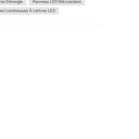
ie D'énergie
Panneau LED Rétroéclairé
es Lumineuses À Lettres LED