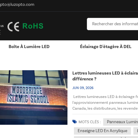
opto@luzopto.com
Boîte À Lumière LED
Éclairage D'étagère À DEL
ttres LED
Personnalisé Pour Logo
RVB & RGBW & Gradation
Canaux LED En Aluminium - Bandes Lumineus
Lettres lumineuses LED à éclairag
différence ?
JUN 09, 2026
Lettres lumineuses LED à éclairage fro
l'approvisionnement panneaux lumine
Canada, les distributeurs, les reven
mal à faire la distinct...
Panneaux Lumi
MOTS CLÉS :
Enseigne LED En Acrylique