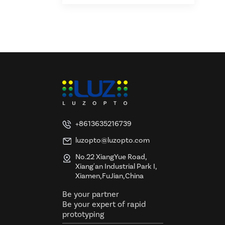
+8613635216739
luzopto@luzopto.com
No.22 XiangYue Road,
Xiang'an Industrial Park I,
Xiamen,FuJian,China
Be your partner
Be your expert of rapid
prototyping