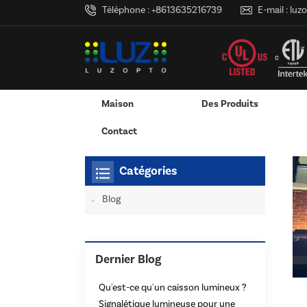
Téléphone :
+8613635216739
E-mail :
luz
Maison
Des Produits
Maison
Tu Es Dans :
Enseignes Lumineuses À Le
/
/
Adaptateur Secteur Mural
Adaptateur Secteur De Bureau
Caisson Lumineux LED 
Services D'impression 3D
Contact
Catégories
Blog
Dernier Blog
Qu'est-ce qu'un caisson lumineux ?
Signalétique lumineuse pour une