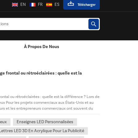
EN
FR
ES
Télécharger
À Propos De Nous
es LED
e frontal ou rétroéclairées : quelle est la
ntal ou rétroéclairées : quelle est la différence ? Lors de
ux Pour les projets commerciaux aux États-Unis et au
deurs et les entrepreneurs commerciaux ont souvent du
neux
Enseignes LED Personnalisées
Lettres LED 3D En Acrylique Pour La Publicité