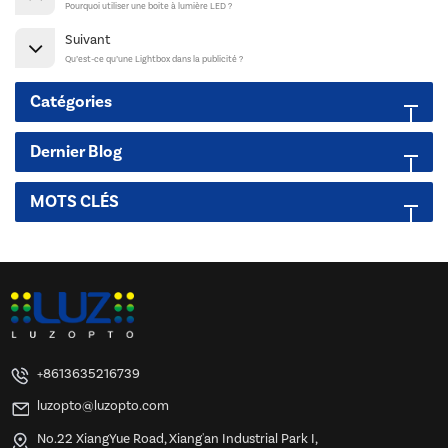
Pourquoi utiliser une boite à lumière LED ?
Suivant
Qu’est-ce qu’une Lightbox dans la publicité ?
Catégories
Dernier Blog
MOTS CLÉS
+8613635216739
luzopto@luzopto.com
No.22 XiangYue Road, Xiang'an Industrial Park I,