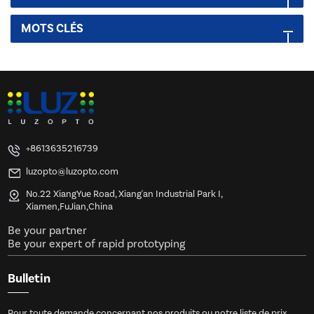
MOTS CLÉS
+8613635216739
luzopto@luzopto.com
No.22 XiangYue Road, Xiang'an Industrial Park I,
Xiamen,FuJian,China
Be your partner
Be your expert of rapid prototyping
Bulletin
Pour toute demande concernant nos produits ou notre liste de prix,