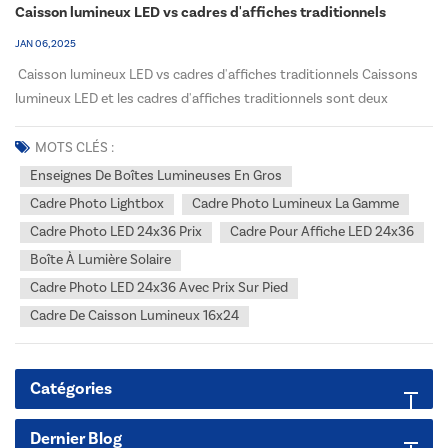
Caisson lumineux LED vs cadres d'affiches traditionnels
JAN 06, 2025
Caisson lumineux LED vs cadres d'affiches traditionnels Caissons
lumineux LED et les cadres d'affiches traditionnels sont deux
options populaires pour afficher des affiches, des graphiques et du
matériel promotionnel. Voici quelques différences entre les
MOTS CLÉS :
deux : Éclairage : L’un des...
Enseignes De Boîtes Lumineuses En Gros
Cadre Photo Lightbox
Cadre Photo Lumineux La Gamme
Cadre Photo LED 24x36 Prix
Cadre Pour Affiche LED 24x36
Boîte À Lumière Solaire
Cadre Photo LED 24x36 Avec Prix Sur Pied
Cadre De Caisson Lumineux 16x24
Catégories
Dernier Blog