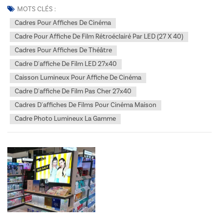
Entrez dans un monde où vos films préférés prennent vie, dans le
MOTS CLÉS :
confort de votre foyer. ...
Cadres Pour Affiches De Cinéma
Cadre Pour Affiche De Film Rétroéclairé Par LED (27 X 40)
Cadres Pour Affiches De Théâtre
Cadre D'affiche De Film LED 27x40
Caisson Lumineux Pour Affiche De Cinéma
Cadre D'affiche De Film Pas Cher 27x40
Cadres D'affiches De Films Pour Cinéma Maison
Cadre Photo Lumineux La Gamme