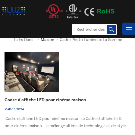
Maison
Cadre Photo Lumineux La Gamme
Tu Es Dans :
/
/
Cadre d'affiche LED pour cinéma maison
MAR 08, 2024
Cadre d'affiche LED pour cinéma maison Le Cadre d'affiche LED
pour cinéma maison – le mélange ultime de technologie et de style
pour les cinéphiles et les passionnés de décoration d’intérieur !