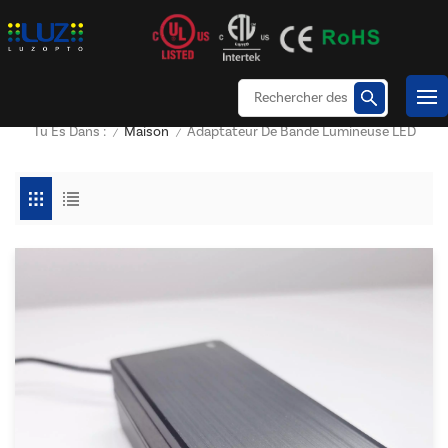
Maison
Adaptateur De Bande Lumineuse LED
Tu Es Dans :
/
/