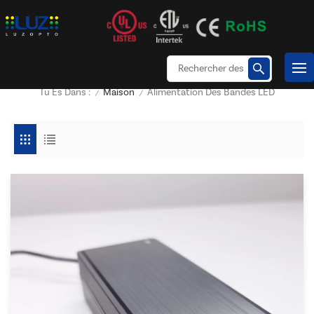
Maison
Alimentation Des Bandes LED
Tu Es Dans :
/
/