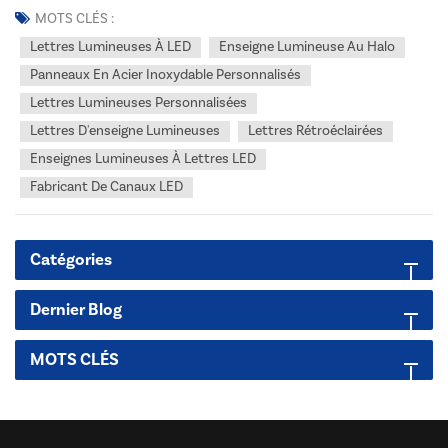
Elles sont largement utilisées pour les façades de magasins, la
MOTS CLÉS :
signalétique de bâtiments et la publicit...
Lettres Lumineuses À LED
Enseigne Lumineuse Au Halo
Panneaux En Acier Inoxydable Personnalisés
Lettres Lumineuses Personnalisées
Lettres D'enseigne Lumineuses
Lettres Rétroéclairées
Enseignes Lumineuses À Lettres LED
Fabricant De Canaux LED
Catégories
Dernier Blog
MOTS CLÉS