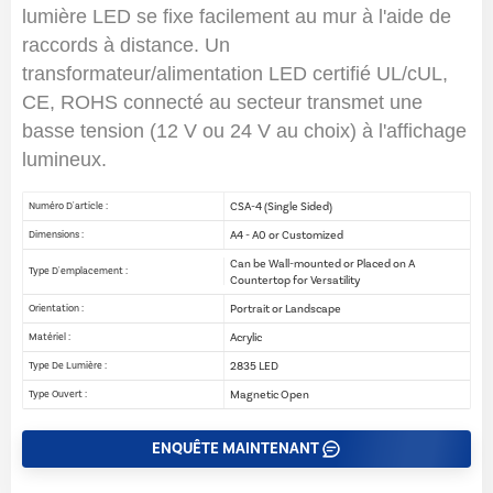
lumière LED se fixe facilement au mur à l'aide de
raccords à distance. Un
transformateur/alimentation LED certifié UL/cUL,
CE, ROHS connecté au secteur transmet une
basse tension (12 V ou 24 V au choix) à l'affichage
lumineux.
CSA-4 (Single Sided)
Numéro D'article :
A4 - A0 or Customized
Dimensions :
Can be Wall-mounted or Placed on A
Type D'emplacement :
Countertop for Versatility
Portrait or Landscape
Orientation :
Acrylic
Matériel :
2835 LED
Type De Lumière :
Magnetic Open
Type Ouvert :
ENQUÊTE MAINTENANT