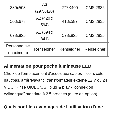
A3
380x503
277X400
CMS 2835
(297X420)
A2 (420 x
503x678
413x587
CMS 2835
594)
A1 (594 x
678x925
578x825
CMS 2835
841)
Personnalisé
Renseigner
Renseigner
Renseigner
R
(maximum)
Alimentation pour poche lumineuse LED
Choix de l'emplacement d'accès aux câbles – coin, côté,
haut/bas, arrière/avant ;
transformateur externe 12 V ou 24
V DC ; Prise UK/EU/US ;
plug & play - "connexion
cylindrique" standard à 2,5 broches (autre en option)
Quels sont les avantages de l'utilisation d'une