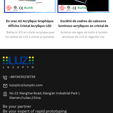
En vrac A3 Acrylique Graphique
Société de cadres de caissons
DM
Affiche Cristal Acrylique LED
lumineux acryliques en cristal de
Boîte à Lumière Au Détail
publicité d'OEM
ns
Boîtes à LED en cristal acrylique pour
Achetez ces signe de boîte à lumière
les ventes de LUZ a utilisé un panneau
acrylique de LUZ et regardez vos
de guide de lumière acrylique Toshiba
graphismes se démarquer ! Les caissons
à
et Mitsubishi de haute qualité avec une
lumineux en acrylique éclairent les
 à
transmission lumineuse élevée et une
affiches et les enseignes grâce à la
luminosité uniforme. Arrivé entièrement
technologie LED longue durée et
assemblé, ce porte-affiche incliné est
éclairée par les bords. Toutes les
u
soutenu par deux chevilles métalliques
enseignes lumineuses en acrylique
2
qui peuvent être dévissées et
présentées peuvent être fixées au mur
repositionnées pour permettre au
ou placées sur un comptoir pour plus de
d
+8613635216739
support d'être affiché en mode portrait
polyvalence. Les cadres de panneaux
ou paysage. Ce porte-affiche polyvalent
LED en acrylique affichent vos
luzopto@luzopto.com
est légèrement incliné pour garantir que
publicités et messages promotionnels
les informations affichées sont
sous un tout nouveau "lumière" ! Les
n
No.22 XiangYue Road, Xiang'an Industrial Park I,
clairement visibles. Fabriqué à partir
cadres légers peuvent être
Xiamen,FuJian,China
d'acrylique transparent et fini avec un
personnalisés par différentes tailles et
bord teinté vert, ce porte-documents
styles.
Be your partner
A4 est une option d'affichage de
Be your expert of rapid prototyping