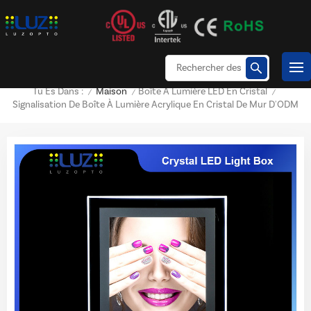
Maison
Boîte À Lumière LED En Cristal
Tu Es Dans :
/
/
/
Signalisation De Boîte À Lumière Acrylique En Cristal De Mur D'ODM